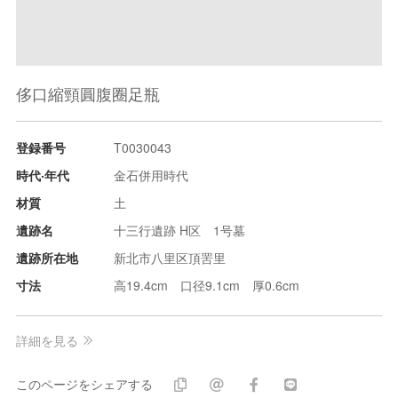
侈口縮頸圓腹圈足瓶
登録番号
T0030043
時代‧年代
金石併用時代
材質
土
遺跡名
十三行遺跡 H区 1号墓
遺跡所在地
新北市八里区頂罟里
寸法
高19.4cm 口径9.1cm 厚0.6cm
詳細を見る
このページをシェアする