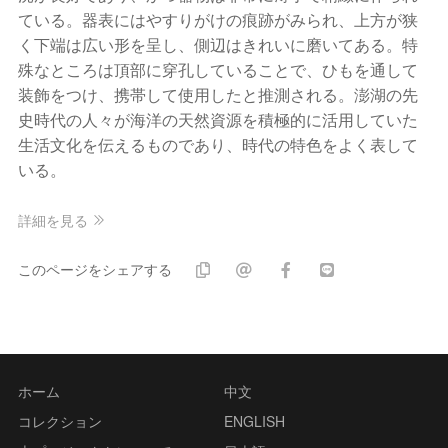
ている。器表にはやすりがけの痕跡がみられ、上方が狭
く下端は広い形を呈し、側辺はきれいに磨いてある。特
殊なところは頂部に穿孔していることで、ひもを通して
装飾をつけ、携帯して使用したと推測される。澎湖の先
史時代の人々が海洋の天然資源を積極的に活用していた
生活文化を伝えるものであり、時代の特色をよく表して
いる。
詳細を見る
このページをシェアする
ホーム
中文
コレクション
ENGLISH