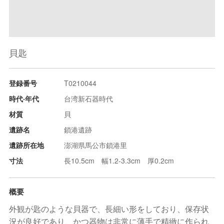
貝匙
登録番号
T0210044
時代‧年代
台湾新石器時代
材質
貝
遺跡名
鎖港遺跡
遺跡所在地
澎湖県馬公市鎖港里
寸法
長10.5cm 幅1.2-3.3cm 厚0.2cm
概要
外観が匙のような貝器で、長細い形をしており、保存状
況が良好であり、かつ器物は非常に薄手で精緻に作られ